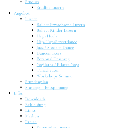
Studios
Studios Luzern
Angebot
Luzern
Ballett Erwachsene Luzern
Ballett Kinder Luzern
High Heels
Hip-Hop/Streetdance
Jazz / Modern Dance
Dancemakers
Personal Training
Yogilates / Pilates-Yoga
Tanztheater
Workshops Sommer
Stundenplan
Massage – Entspannung
Infos
Downloads
Bekleidung
Links
Medien
Preise
Kurspreise Luzern