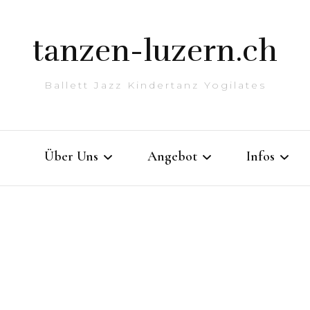
tanzen-luzern.ch
Ballett Jazz Kindertanz Yogilates
Über Uns
Angebot
Infos
Team
Luzern
Download
Jobs
Stundenplan
Bekleidun
Studios
Massage – Entspannung
Links
Studios Luzern