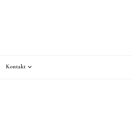
Kontakt
s
Kontakt Luzern
Ballett Erwachsene Luzern
g
Kontakt Sins
Ballett Kinder Luzern
Anmeldung Sommer
High Heels