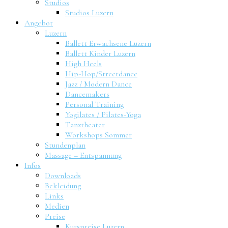
Studios
Studios Luzern
Angebot
Luzern
Ballett Erwachsene Luzern
Ballett Kinder Luzern
High Heels
Hip-Hop/Streetdance
Jazz / Modern Dance
Dancemakers
Personal Training
Yogilates / Pilates-Yoga
Tanztheater
Workshops Sommer
Stundenplan
Massage – Entspannung
Infos
Downloads
Bekleidung
Links
Medien
Preise
Kurspreise Luzern