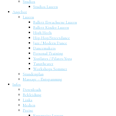
Studios
Studios Luzern
Angebot
Luzern
Ballett Erwachsene Luzern
Ballett Kinder Luzern
High Heels
Hip-Hop/Streetdance
Jazz / Modern Dance
Dancemakers
Personal Training
Yogilates / Pilates-Yoga
Tanztheater
Workshops Sommer
Stundenplan
Massage – Entspannung
Infos
Downloads
Bekleidung
Links
Medien
Preise
Kurspreise Luzern