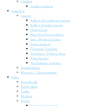
Studios
Studios Luzern
Angebot
Luzern
Ballett Erwachsene Luzern
Ballett Kinder Luzern
High Heels
Hip-Hop/Streetdance
Jazz / Modern Dance
Dancemakers
Personal Training
Yogilates / Pilates-Yoga
Tanztheater
Workshops Sommer
Stundenplan
Massage – Entspannung
Infos
Downloads
Bekleidung
Links
Medien
Preise
Kurspreise Luzern