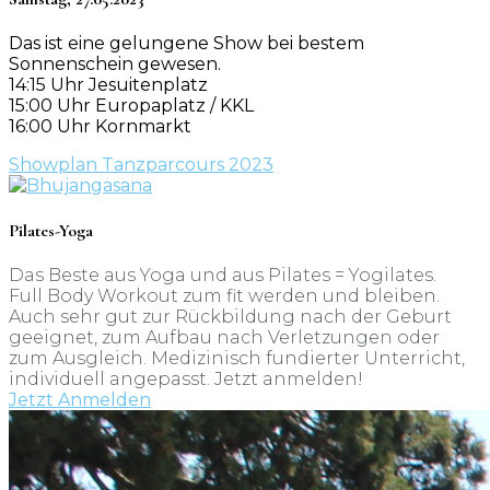
Das ist eine gelungene Show bei bestem
Sonnenschein gewesen.
14:15 Uhr Jesuitenplatz
15:00 Uhr Europaplatz / KKL
16:00 Uhr Kornmarkt
Showplan Tanzparcours 2023
Pilates-Yoga
Das Beste aus Yoga und aus Pilates = Yogilates.
Full Body Workout zum fit werden und bleiben.
Auch sehr gut zur Rückbildung nach der Geburt
geeignet, zum Aufbau nach Verletzungen oder
zum Ausgleich. Medizinisch fundierter Unterricht,
individuell angepasst. Jetzt anmelden!
Jetzt Anmelden