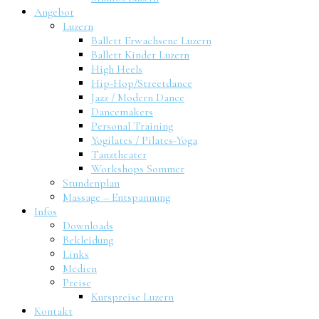
Angebot
Luzern
Ballett Erwachsene Luzern
Ballett Kinder Luzern
High Heels
Hip-Hop/Streetdance
Jazz / Modern Dance
Dancemakers
Personal Training
Yogilates / Pilates-Yoga
Tanztheater
Workshops Sommer
Stundenplan
Massage – Entspannung
Infos
Downloads
Bekleidung
Links
Medien
Preise
Kurspreise Luzern
Kontakt