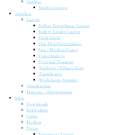
Studios
Studios Luzern
Angebot
Luzern
Ballett Erwachsene Luzern
Ballett Kinder Luzern
High Heels
Hip-Hop/Streetdance
Jazz / Modern Dance
Dancemakers
Personal Training
Yogilates / Pilates-Yoga
Tanztheater
Workshops Sommer
Stundenplan
Massage – Entspannung
Infos
Downloads
Bekleidung
Links
Medien
Preise
Kurspreise Luzern