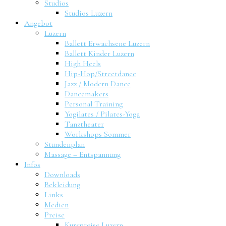
Studios
Studios Luzern
Angebot
Luzern
Ballett Erwachsene Luzern
Ballett Kinder Luzern
High Heels
Hip-Hop/Streetdance
Jazz / Modern Dance
Dancemakers
Personal Training
Yogilates / Pilates-Yoga
Tanztheater
Workshops Sommer
Stundenplan
Massage – Entspannung
Infos
Downloads
Bekleidung
Links
Medien
Preise
Kurspreise Luzern