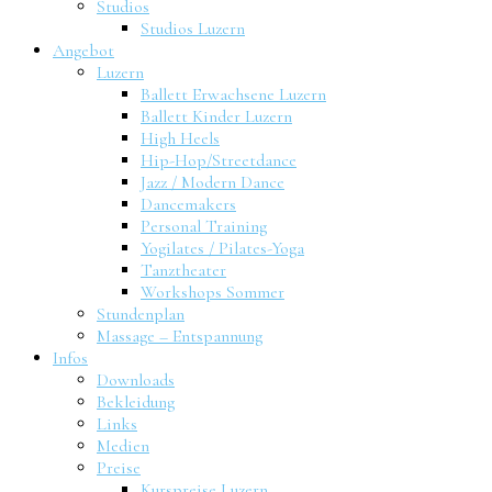
Studios
Studios Luzern
Angebot
Luzern
Ballett Erwachsene Luzern
Ballett Kinder Luzern
High Heels
Hip-Hop/Streetdance
Jazz / Modern Dance
Dancemakers
Personal Training
Yogilates / Pilates-Yoga
Tanztheater
Workshops Sommer
Stundenplan
Massage – Entspannung
Infos
Downloads
Bekleidung
Links
Medien
Preise
Kurspreise Luzern