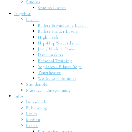
Studios
Studios Luzern
Angebot
Luzern
Ballett Erwachsene Luzern
Ballett Kinder Luzern
High Heels
Hip-Hop/Streetdance
Jazz / Modern Dance
Dancemakers
Personal Training
Yogilates / Pilates-Yoga
Tanztheater
Workshops Sommer
Stundenplan
Massage – Entspannung
Infos
Downloads
Bekleidung
Links
Medien
Preise
Kurspreise Luzern