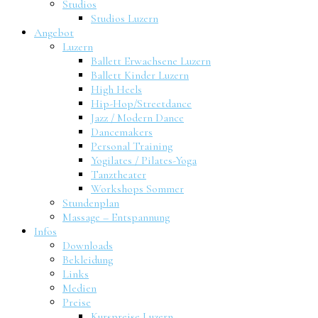
Studios
Studios Luzern
Angebot
Luzern
Ballett Erwachsene Luzern
Ballett Kinder Luzern
High Heels
Hip-Hop/Streetdance
Jazz / Modern Dance
Dancemakers
Personal Training
Yogilates / Pilates-Yoga
Tanztheater
Workshops Sommer
Stundenplan
Massage – Entspannung
Infos
Downloads
Bekleidung
Links
Medien
Preise
Kurspreise Luzern