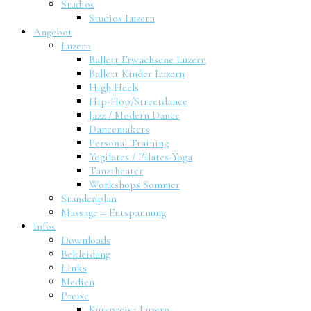
Studios
Studios Luzern
Angebot
Luzern
Ballett Erwachsene Luzern
Ballett Kinder Luzern
High Heels
Hip-Hop/Streetdance
Jazz / Modern Dance
Dancemakers
Personal Training
Yogilates / Pilates-Yoga
Tanztheater
Workshops Sommer
Stundenplan
Massage – Entspannung
Infos
Downloads
Bekleidung
Links
Medien
Preise
Kurspreise Luzern